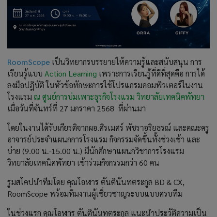
RoomScope
เป็นวิทยากรบรรยายให้ความรู้และสนับสนุน การ
เรียนรู้แบบ
Action Learning
เพราะการเรียนรู้ที่ดีที่สุดคือ การได้
ลงมือปฎิบัติ ในหัวข้อทักษะการใช้โปรแกรมคอมพิวเตอร์ในงาน
โรงแรม
ณ ศูนย์การบ่มเพาะธุรกิจโรงแรม วิทยาลัยเทคนิคพัทยา
เมื่อวันที่จันทร์ที่ 27 มกราคา 2568 ที่ผ่านมา
โดยในงานได้รับเกียรติจากผอ.ศิรเมศร์ พัชราอริยธรณ์ และคณะครู
อาจารย์ประจำแผนกการโรงแรม กิจกรรมจัดขึ้นทั้งช่วงเช้า และ
บ่าย (9.00 น.-15.00 น.) มีนักศึกษาแผนกวิชาการโรงแรม
วิทยาลัยเทคนิคพัทยา เข้าร่วมกิจกรรมกว่า 60 คน
รูมสโคปนำทีมโดย คุณโอฬาร ตันตินันทตระกูล BD & CX,
RoomScope พร้อมทีมงานผู้เชี่ยวชาญระบบแบบครบทีม
ในช่วงแรก คุณโอฬาร ตันตินันทตระกูล แนะนำประวัติความเป็น