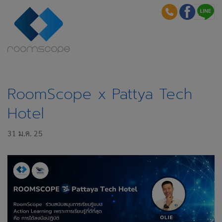
RoomScope x Pattya Tech
Hotel
31 ม.ค. 25