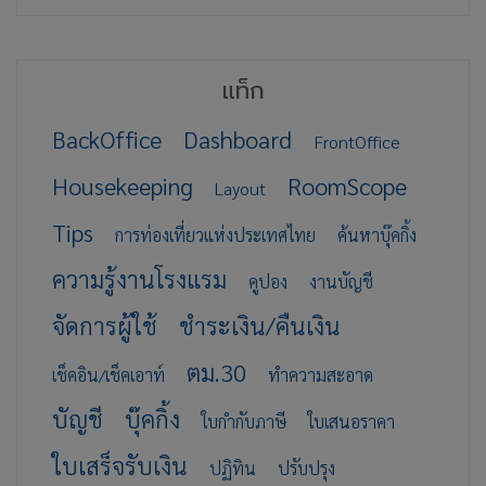
แท็ก
BackOffice
Dashboard
FrontOffice
Housekeeping
RoomScope
Layout
Tips
การท่องเที่ยวแห่งประเทศไทย
ค้นหาบุ๊คกิ้ง
ความรู้งานโรงแรม
คูปอง
งานบัญชี
จัดการผู้ใช้
ชำระเงิน/คืนเงิน
ตม.30
เช็คอิน/เช็คเอาท์
ทำความสะอาด
บัญชี
บุ๊คกิ้ง
ใบกำกับภาษี
ใบเสนอราคา
ใบเสร็จรับเงิน
ปฏิทิน
ปรับปรุง