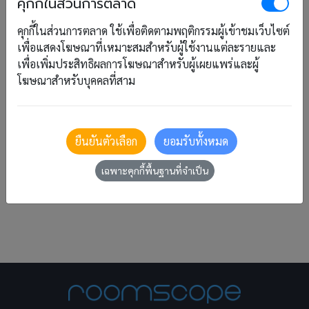
คุกกี้ในส่วนการตลาด
บัญชี
บุ๊คกิ้ง
ใบกำกับภาษี
ใบเสนอราคา
คุกกี้ในส่วนการตลาด ใช้เพื่อติดตามพฤติกรรมผู้เข้าชมเว็บไซต์
เพื่อแสดงโฆษณาที่เหมาะสมสำหรับผู้ใช้งานแต่ละรายและ
ใบเสร็จรับเงิน
ปฏิทิน
ปรับปรุง
เพื่อเพิ่มประสิทธิผลการโฆษณาสำหรับผู้เผยแพร่และผู้
เพิ่มผู้ใช้
ร.ร.3
โฆษณาสำหรับบุคคลที่สาม
ร.ร.4
ระบบจองโรงแรม
รายงาน
รายงานเช็คอิน
รีวิวที่พัก
โรงแรม
ยืนยันตัวเลือก
ยอมรับทั้งหมด
อัปเดต
เฉพาะคุกกี้พื้นฐานที่จำเป็น