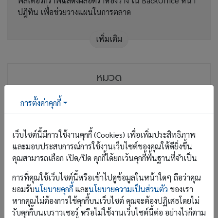
ฟิลเตอร์กราฟแสดงผลอัตราห้องว่าง ใน BackOffice หน้า
ปฎิทิน เพื่อช่วยวางแผนในการตลาด
เพิ่มเติม
หมวด
งานพัฒนาระบบ
34
การตั้งค่าคุกกี้
ข่าวท่องเที่ยว
3
เว็บไซต์นี้มีการใช้งานคุกกี้ (Cookies) เพื่อเพิ่มประสิทธิภาพ
และมอบประสบการณ์การใช้งานเว็บไซต์ของคุณให้ดียิ่งขึ้น
แนะนำที่พัก รีวิว
4
คุณสามารถเลือก เปิด/ปิด คุกกี้ได้ยกเว้นคุกกี้พื้นฐานที่จำเป็น
ข่าวสารองค์กร
8
การที่คุณใช้เว็บไซต์นี้หรือเข้าไปดูข้อมูลในหน้าใดๆ ถือว่าคุณ
ยอมรับ
นโยบายคุกกี้
และ
นโยบายความเป็นส่วนตัว
ของเรา
โปรโมชั่น
5
หากคุณไม่ต้องการใช้คุกกี้บนเว็บไซต์ คุณจะต้องปฏิเสธโดยไม่
รับคุกกี้บนเบราวเซอร์ หรือไม่ใช้งานเว็บไซต์นี้ต่อ อย่างไรก็ตาม