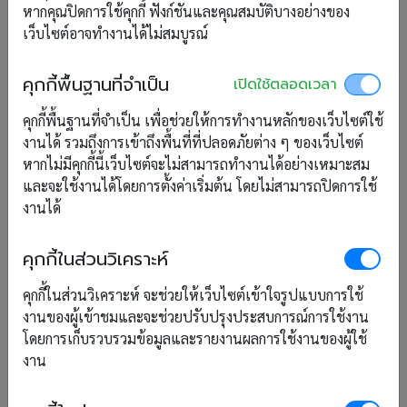
ทิปส์การใช้งาน
5
หากคุณปิดการใช้คุกกี้ ฟังก์ชันและคุณสมบัติบางอย่างของ
เว็บไซต์อาจทำงานได้ไม่สมบูรณ์
ความรู้ทั่วไป
82
คุกกี้พื้นฐานที่จำเป็น
เปิดใช้ตลอดเวลา
คุกกี้พื้นฐานที่จำเป็น เพื่อช่วยให้การทำงานหลักของเว็บไซต์ใช้
งานได้ รวมถึงการเข้าถึงพื้นที่ที่ปลอดภัยต่าง ๆ ของเว็บไซต์
แท็ก
หากไม่มีคุกกี้นี้เว็บไซต์จะไม่สามารถทำงานได้อย่างเหมาะสม
และจะใช้งานได้โดยการตั้งค่าเริ่มต้น โดยไม่สามารถปิดการใช้
BackOffice
Dashboard
FrontOffice
งานได้
Housekeeping
RoomScope
Layout
คุกกี้ในส่วนวิเคราะห์
Tips
การท่องเที่ยวแห่งประเทศไทย
ค้นหาบุ๊คกิ้ง
คุกกี้ในส่วนวิเคราะห์ จะช่วยให้เว็บไซต์เข้าใจรูปแบบการใช้
ความรู้งานโรงแรม
งานของผู้เข้าชมและจะช่วยปรับปรุงประสบการณ์การใช้งาน
คูปอง
งานบัญชี
โดยการเก็บรวบรวมข้อมูลและรายงานผลการใช้งานของผู้ใช้
จัดการผู้ใช้
ชำระเงิน/คืนเงิน
งาน
ตม.30
เช็คอิน/เช็คเอาท์
ทำความสะอาด