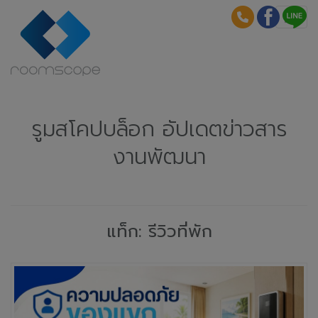
รูมสโคปบล็อก อัปเดตข่าวสาร
งานพัฒนา
แท็ก: รีวิวที่พัก