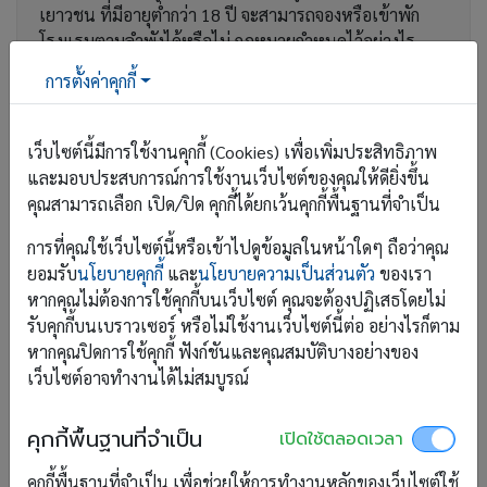
เยาวชน ที่มีอายุต่ำกว่า 18 ปี จะสามารถจองหรือเข้าพัก
โรงแรมตามลำพังได้หรือไม่ กฎหมายกำหนดไว้อย่างไร
บทความนี้มีคำตอบค่ะ
การตั้งค่าคุกกี้
เพิ่มเติม
เว็บไซต์นี้มีการใช้งานคุกกี้ (Cookies) เพื่อเพิ่มประสิทธิภาพ
และมอบประสบการณ์การใช้งานเว็บไซต์ของคุณให้ดียิ่งขึ้น
คุณสามารถเลือก เปิด/ปิด คุกกี้ได้ยกเว้นคุกกี้พื้นฐานที่จำเป็น
รวมเด็ดที่พักภาคตะวันออก ระยอง –
จันทบุรี อัปเดต 2567 ครบทุกแนว
การที่คุณใช้เว็บไซต์นี้หรือเข้าไปดูข้อมูลในหน้าใดๆ ถือว่าคุณ
ยอมรับ
นโยบายคุกกี้
และ
นโยบายความเป็นส่วนตัว
ของเรา
หากคุณไม่ต้องการใช้คุกกี้บนเว็บไซต์ คุณจะต้องปฏิเสธโดยไม่
1 ก.ย. 2024
รับคุกกี้บนเบราวเซอร์ หรือไม่ใช้งานเว็บไซต์นี้ต่อ อย่างไรก็ตาม
หากคุณปิดการใช้คุกกี้ ฟังก์ชันและคุณสมบัติบางอย่างของ
Welcome Rainy Season!! ฝนมาให้ชุ่มฉ่ำกันแล้ว...วันนี้
เว็บไซต์อาจทำงานได้ไม่สมบูรณ์
RoomScope มาแนะนำที่พักโซนระยอง จันทบุรี เด็ด ๆ
สวย ๆ ครบทุกแนว ผ่านการจองตรง ปลอดภัย ได้ห้องชัวร์
คุกกี้พื้นฐานที่จำเป็น
เปิดใช้ตลอดเวลา
100%
คุกกี้พื้นฐานที่จำเป็น เพื่อช่วยให้การทำงานหลักของเว็บไซต์ใช้