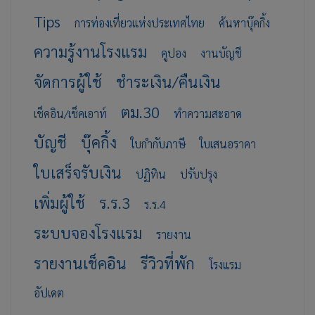
Tips
การท่องเที่ยวแห่งประเทศไทย
ค้นหาบุ๊คกิ้ง
ความรู้งานโรงแรม
คูปอง
งานบัญชี
จัดการผู้ใช้
ชำระเงิน/คืนเงิน
ตม.30
เช็คอิน/เช็คเอาท์
ทำความสะอาด
บัญชี
บุ๊คกิ้ง
ใบกำกับภาษี
ใบเสนอราคา
ใบเสร็จรับเงิน
ปฏิทิน
ปรับปรุง
เพิ่มผู้ใช้
ร.ร.3
ร.ร.4
ระบบจองโรงแรม
รายงาน
รายงานเช็คอิน
รีวิวที่พัก
โรงแรม
อัปเดต