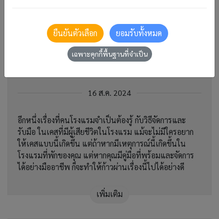
เพิ่มเติม
ยืนยันตัวเลือก
ยอมรับทั้งหมด
Death in property! ทำไงดี? หากมี
เฉพาะคุกกี้พื้นฐานที่จำเป็น
คนเสียชีวิตในโรงแรม
16 ส.ค. 2024
อีกหนึ่งเรื่องที่คนโรงแรมจำเป็นต้องรู้ กับวิธีจัดการและ
รับมือ ในเคสที่มีผู้เสียชีวิตในโรงแรม แม้จะไม่มีใครอยาก
ให้เคสแบบนี้เกิดขึ้น แต่ถ้าหากมีเหตุการณ์นี้เกิดขึ้นใน
โรงแรมที่พักของคุณ แต่หากคุณมีคู่มือที่พร้อมและจัดการ
ได้อย่างมืออาชีพ ก็จะทำให้ก้าวผ่านเรื่องนี้ไปได้อย่างดี
เพิ่มเติม