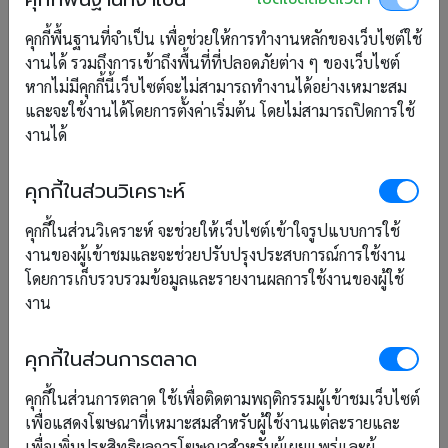
คุกกี้พื้นฐานที่จำเป็น เพื่อช่วยให้การทำงานหลักของเว็บไซต์ใช้
เพิ่มเติม
งานได้ รวมถึงการเข้าถึงพื้นที่ที่ปลอดภัยต่าง ๆ ของเว็บไซต์
หากไม่มีคุกกี้นี้เว็บไซต์จะไม่สามารถทำงานได้อย่างเหมาะสม
และจะใช้งานได้โดยการตั้งค่าเริ่มต้น โดยไม่สามารถปิดการใช้
การนำลิงก์จอง RoomScope ไปใช้
งานได้
งาน เพิ่มยอดจองตรงผ่านทุกช่องทาง
ออนไลน์
คุกกี้ในส่วนวิเคราะห์
คุกกี้ในส่วนวิเคราะห์ จะช่วยให้เว็บไซต์เข้าใจรูปแบบการใช้
12 มิ.ย. 2026
งานของผู้เข้าชมและจะช่วยปรับปรุงประสบการณ์การใช้งาน
โดยการเก็บรวบรวมข้อมูลและรายงานผลการใช้งานของผู้ใช้
ลูกค้าอาจพบที่พักของคุณจากเว็บไซต์ Facebook
งาน
Instagram หรือ LINE OA แต่ไม่ว่าจะมาจากช่องทางไหน
เป้าหมายสุดท้ายคือการพาเข้าสู่หน้าจองห้องพักให้ได้ง่าย
คุกกี้ในส่วนการตลาด
ที่สุด บทความนี้จะแนะนำ 5 วิธีนำลิงก์จอง RoomScope ไป
ใช้งาน เพื่อเชื่อมทุกช่องทางเข้าสู่ระบบจองเดียวและเพิ่ม
คุกกี้ในส่วนการตลาด ใช้เพื่อติดตามพฤติกรรมผู้เข้าชมเว็บไซต์
โอกาสรับจองตรงมากขึ้น
เพื่อแสดงโฆษณาที่เหมาะสมสำหรับผู้ใช้งานแต่ละรายและ
เพื่อเพิ่มประสิทธิผลการโฆษณาสำหรับผู้เผยแพร่และผู้