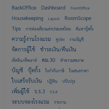
BackOffice
Dashboard
FrontOffice
Housekeeping
RoomScope
Layout
Tips
การท่องเที่ยวแห่งประเทศไทย
ค้นหาบุ๊คกิ้ง
ความรู้งานโรงแรม
คูปอง
งานบัญชี
จัดการผู้ใช้
ชำระเงิน/คืนเงิน
ตม.30
เช็คอิน/เช็คเอาท์
ทำความสะอาด
บัญชี
บุ๊คกิ้ง
ใบกำกับภาษี
ใบเสนอราคา
ใบเสร็จรับเงิน
ปฏิทิน
ปรับปรุง
เพิ่มผู้ใช้
ร.ร.3
ร.ร.4
ระบบจองโรงแรม
รายงาน