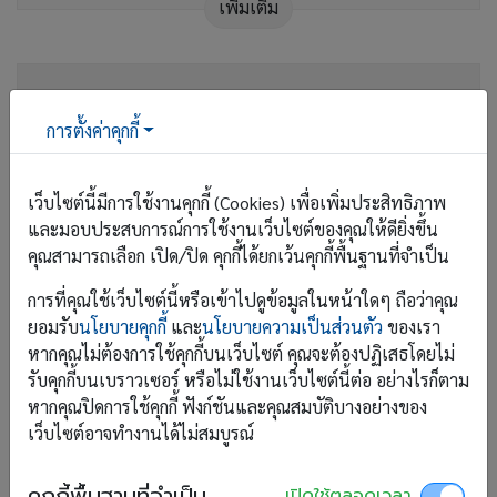
เพิ่มเติม
ชนะคู่แข่ง!! ด้วยศาสตร์แห่งการดูแล
ลูกค้าที่เหนือกว่า: 📕คู่มือออกแบบ
การตั้งค่าคุกกี้
Customer Experience สำหรับ
โรงแรมขนาดเล็ก
เว็บไซต์นี้มีการใช้งานคุกกี้ (Cookies) เพื่อเพิ่มประสิทธิภาพ
และมอบประสบการณ์การใช้งานเว็บไซต์ของคุณให้ดียิ่งขึ้น
คุณสามารถเลือก เปิด/ปิด คุกกี้ได้ยกเว้นคุกกี้พื้นฐานที่จำเป็น
26 มิ.ย. 2026
การที่คุณใช้เว็บไซต์นี้หรือเข้าไปดูข้อมูลในหน้าใดๆ ถือว่าคุณ
ในวันที่การแข่งขันของธุรกิจที่พักรุนแรงขึ้น หลายคนอาจ
ยอมรับ
นโยบายคุกกี้
และ
นโยบายความเป็นส่วนตัว
ของเรา
รู้สึกว่าตัวเองเสียเปรียบโรงแรมใหญ่ แต่ความจริงแล้ว
หากคุณไม่ต้องการใช้คุกกี้บนเว็บไซต์ คุณจะต้องปฏิเสธโดยไม่
ลูกค้าไม่ได้เลือกที่พักจากขนาดอย่างเดียว แต่เลือกจาก
รับคุกกี้บนเบราวเซอร์ หรือไม่ใช้งานเว็บไซต์นี้ต่อ อย่างไรก็ตาม
ประสบการณ์ที่ได้รับ บทความนี้อยากชวนผู้ประกอบการทุก
หากคุณปิดการใช้คุกกี้ ฟังก์ชันและคุณสมบัติบางอย่างของ
ท่านมามองจุดแข็งของตัวเองในมุมใหม่ ผ่าน 5 แนวคิดที่จะ
เว็บไซต์อาจทำงานได้ไม่สมบูรณ์
ช่วยสร้างความแตกต่าง มัดใจลูกค้า และเปลี่ยนผู้เข้าพักให้
กลายเป็นลูกค้าประจำได้อย่างยั่งยืน
คุกกี้พื้นฐานที่จำเป็น
เปิดใช้ตลอดเวลา