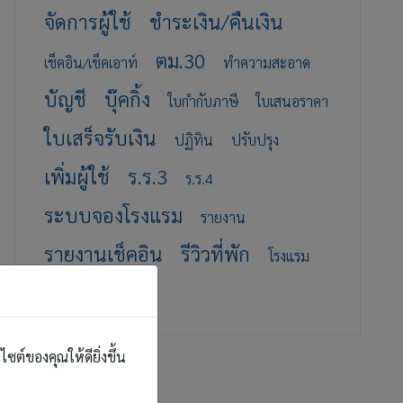
จัดการผู้ใช้
ชำระเงิน/คืนเงิน
ตม.30
เช็คอิน/เช็คเอาท์
ทำความสะอาด
บัญชี
บุ๊คกิ้ง
ใบกำกับภาษี
ใบเสนอราคา
ใบเสร็จรับเงิน
ปฏิทิน
ปรับปรุง
เพิ่มผู้ใช้
ร.ร.3
ร.ร.4
ระบบจองโรงแรม
รายงาน
รายงานเช็คอิน
รีวิวที่พัก
โรงแรม
อัปเดต
ต์ของคุณให้ดียิ่งขึ้น