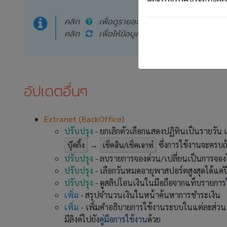
คลิก
เพื่อดูรายละเอียดเพิ่มเติมในแต่ละส่วน
คลิก
เพื่อให้ข้อมูลเป็นปัจจุบัน หรือเปลี่ยนต
อัปเดตอื่นๆ
Extranet (ฺBackOffice)
ปรับปรุง
- ยกเลิกตัวเลือกแสดงปฏิทินเป็นรายวัน
→
ซึ่งการใช้งานจะครบถ
บุ๊คกิ้ง
เช็คอิน/เช็คเอาท์
ปรับปรุง
- ลบรายการจองด่วน/เปลี่ยนเป็นการจองไม
ปรับปรุง
- เลือกวันหมดอายุพาสปอร์ตสูงสุดได้แค่ป
ปรับปรุง
- ดูสลิปโอนเงินในมือถือจากแท็บรายการ
เพิ่ม
- สรุปจำนวนเงินในหน้าค้นหาการชำระเงิน
เพิ่ม
-
เพิ่มคำอธิบายการใช้งานระบบในแต่ละส่วน เพ
มีลิงค์ไปยัง
คู่มือการใช้งาน
ด้วย