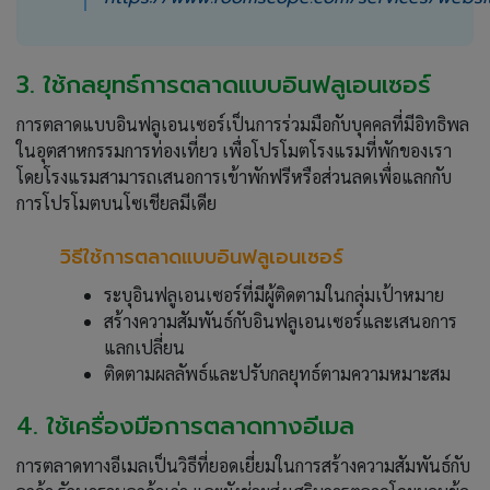
3. ใช้กลยุทธ์การตลาดแบบอินฟลูเอนเซอร์
การตลาดแบบอินฟลูเอนเซอร์เป็นการร่วมมือกับบุคคลที่มีอิทธิพล
ในอุตสาหกรรมการท่องเที่ยว เพื่อโปรโมตโรงแรมที่พักของเรา
โดยโรงแรมสามารถเสนอการเข้าพักฟรีหรือส่วนลดเพื่อแลกกับ
การโปรโมตบนโซเชียลมีเดีย
วิธีใช้การตลาดแบบอินฟลูเอนเซอร์
ระบุอินฟลูเอนเซอร์ที่มีผู้ติดตามในกลุ่มเป้าหมาย
สร้างความสัมพันธ์กับอินฟลูเอนเซอร์และเสนอการ
แลกเปลี่ยน
ติดตามผลลัพธ์และปรับกลยุทธ์ตามความหมาะสม
4. ใช้เครื่องมือการตลาดทางอีเมล
การตลาดทางอีเมลเป็นวิธีที่ยอดเยี่ยมในการสร้างความสัมพันธ์กับ