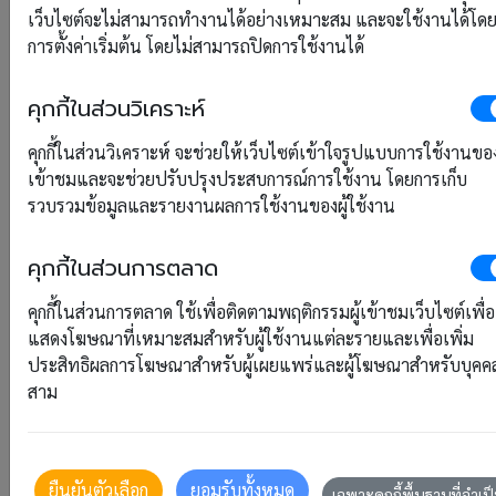
เว็บไซต์จะไม่สามารถทำงานได้อย่างเหมาะสม และจะใช้งานได้โด
สามารถใช้ประโยชน์จากการตลาดออนไลน์เพื่อเข้าถึงกลุ่มเป้า
การตั้งค่าเริ่มต้น โดยไม่สามารถปิดการใช้งานได้
หมาย สร้างความสัมพันธ์กับลูกค้า และเพิ่มยอดจองห้องพักได้
คุกกี้ในส่วนวิเคราะห์
คุกกี้ในส่วนวิเคราะห์ จะช่วยให้เว็บไซต์เข้าใจรูปแบบการใช้งานของผ
เข้าชมและจะช่วยปรับปรุงประสบการณ์การใช้งาน โดยการเก็บ
รวบรวมข้อมูลและรายงานผลการใช้งานของผู้ใช้งาน
หมวด
คุกกี้ในส่วนการตลาด
งานพัฒนาระบบ
34
คุกกี้ในส่วนการตลาด ใช้เพื่อติดตามพฤติกรรมผู้เข้าชมเว็บไซต์เพื่อ
แสดงโฆษณาที่เหมาะสมสำหรับผู้ใช้งานแต่ละรายและเพื่อเพิ่ม
ข่าวท่องเที่ยว
3
ประสิทธิผลการโฆษณาสำหรับผู้เผยแพร่และผู้โฆษณาสำหรับบุคคล
สาม
แนะนำที่พัก รีวิว
4
ข่าวสารองค์กร
8
ยืนยันตัวเลือก
ยอมรับทั้งหมด
เฉพาะคุกกี้พื้นฐานที่จำเป