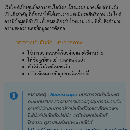
เว็บไซต์เป็นศูนย์กลางออนไลน์ของโรงแรมขนาดเล็ก ดังนั้นจึง
เป็นสิ่งสำคัญที่ต้องทำให้ใช้งานง่ายและมีประสิทธิภาพ เว็บไซต์
ควรมีข้อมูลที่จำเป็นทั้งหมดเกี่ยวกับโรงแรม เช่น ที่ตั้ง สิ่งอำนวย
ความสะดวก และข้อมูลการติดต่อ
วิธีสร้างเว็บไซต์ที่มีประสิทธิภาพ
ใช้การออกแบบที่เรียบง่ายและใช้งานง่าย
ให้ข้อมูลที่ครบถ้วนและแม่นยำ
ทำให้เว็บไซต์โหลดเร็ว
ปรับให้เหมาะกับอุปกรณ์เคลื่อนที่
หมายเหตุ :
RoomScope
มีบริการจัดทำเว็บไซต์
ดีไซน์ทันสมัย รองรับการแสดงทุกอุปกรณ์โดยทีม
งานที่มีประสบการณ์ทำเว็บไซต์โรงแรมโดยเฉพาะ
ไม่ใช่แค่เว็บไซต์อะไรก็ได้ แต่โฟกัสที่เว็บไซต์
โรงแรม ดูรายละเอียดเพิ่มเติมได้ที่
https://www.roomscope.com/services/websi