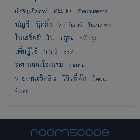
ตม.30
เช็คอิน/เช็คเอาท์
ทำความสะอาด
บัญชี
บุ๊คกิ้ง
ใบกำกับภาษี
ใบเสนอราคา
ใบเสร็จรับเงิน
ปฏิทิน
ปรับปรุง
เพิ่มผู้ใช้
ร.ร.3
ร.ร.4
ระบบจองโรงแรม
รายงาน
รายงานเช็คอิน
รีวิวที่พัก
โรงแรม
อัปเดต