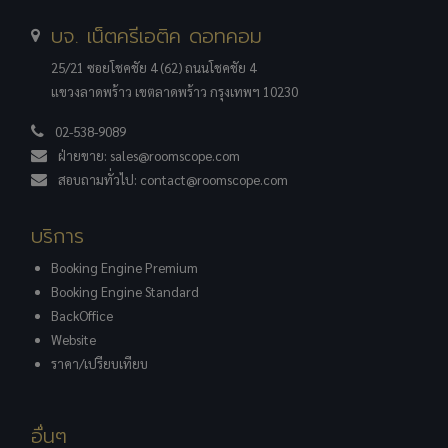
บจ. เน็ตครีเอติค ดอทคอม
25/21 ซอยโชคชัย 4 (62) ถนนโชคชัย 4
แขวงลาดพร้าว เขตลาดพร้าว กรุงเทพฯ 10230
02-538-9089
ฝ่ายขาย:
sales@roomscope.com
สอบถามทั่วไป:
contact@roomscope.com
บริการ
Booking Engine Premium
Booking Engine Standard
BackOffice
Website
ราคา/เปรียบเทียบ
อื่นๆ