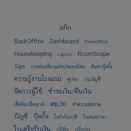
แท็ก
BackOffice
Dashboard
FrontOffice
Housekeeping
RoomScope
Layout
Tips
การท่องเที่ยวแห่งประเทศไทย
ค้นหาบุ๊คกิ้ง
ความรู้งานโรงแรม
คูปอง
งานบัญชี
จัดการผู้ใช้
ชำระเงิน/คืนเงิน
ตม.30
เช็คอิน/เช็คเอาท์
ทำความสะอาด
บัญชี
บุ๊คกิ้ง
ใบกำกับภาษี
ใบเสนอราคา
ใบเสร็จรับเงิน
ปฏิทิน
ปรับปรุง