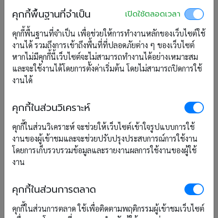
บ่อย ๆ
คุกกี้พื้นฐานที่จำเป็น
เปิดใช้ตลอดเวลา
คุกกี้พื้นฐานที่จำเป็น เพื่อช่วยให้การทำงานหลักของเว็บไซต์ใช้
8. การประกันการเดินทาง
งานได้ รวมถึงการเข้าถึงพื้นที่ที่ปลอดภัยต่าง ๆ ของเว็บไซต์
หากไม่มีคุกกี้นี้เว็บไซต์จะไม่สามารถทำงานได้อย่างเหมาะสม
และจะใช้งานได้โดยการตั้งค่าเริ่มต้น โดยไม่สามารถปิดการใช้
แม้เรื่องนี้ อาจจะดูใหม่กับโรงแรม แต่ทาง
RoomScope
get
งานได้
ideaขึ้นมา และเห็นว่าน่าจะช่วยให้แผนการท่องเที่ยวของลูกค้า
สมบูรณ์แบบมากขึ้น หากเกิดเหตุการณ์ฉุกเฉินกับลูกค้า ไม่ว่าจะติด
คุกกี้ในส่วนวิเคราะห์
ภารกิจกะทันหัน อุบัติเหตุ หรือ อื่น ๆ โดยโรงแรมอาจจะหาบริษัท
ประกันเพื่อเป็นพาร์ทเนอร์ทางธุรกิจ กำหนดเงื่อนไขการรับ
คุกกี้ในส่วนวิเคราะห์ จะช่วยให้เว็บไซต์เข้าใจรูปแบบการใช้
ประกัน ในการดูแลความเสียหาย หรืออุบัติเหตุที่อาจเกิดขึ้นกับ
งานของผู้เข้าชมและจะช่วยปรับปรุงประสบการณ์การใช้งาน
ลูกค้า (ต้นทุนค่าประกัน อาจรวมไปในราคาห้องไปเลยก็ได้) แต่ขอ
โดยการเก็บรวบรวมข้อมูลและรายงานผลการใช้งานของผู้ใช้
ให้ไม่เป็นการเอาเปรียบลูกค้า ทำบนพื้นฐานของการสร้างความ
งาน
ประทับใจให้กับลูกค้า
และทั้งหมดนี้ คือ สิ่งที่จะช่วยให้โรงแรมขนาดเล็กสามารถ
คุกกี้ในส่วนการตลาด
สร้างความแตกต่าง และดึงดูดลูกค้าได้อย่างมีประสิทธิภาพในภาวะ
คุกกี้ในส่วนการตลาด ใช้เพื่อติดตามพฤติกรรมผู้เข้าชมเว็บไซต์
ตลาดที่มีการแข่งขันสูงในปัจจุบัน
RoomScope
เรายังมีจุดยืน