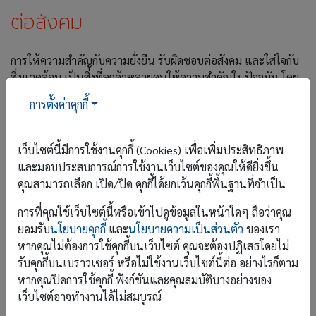
ต่อสังคม
การให้ความสำคัญกับความยั่งยืน รับผิดชอบต่อสังคม และใส่ใจกับ
สิ่งแวดล้อม เป็นสิ่งที่ลูกค้าหลายคนให้ความสำคัญในปัจจุบัน โดย
เฉพาะอย่างยิ่งกับชาวต่างชาติ โรงแรมสามารถดำเนินการตาม
การตั้งค่าคุกกี้
หลักการเหล่านี้โดยการลดการใช้พลังงาน การลดของเสีย และการ
ใช้ผลิตภัณฑ์ที่เป็นมิตรกับสิ่งแวดล้อม การนำวัสดุกลับมาใช้ซ้ำ การ
ลดการใช้พลาสติกแบบ Single used สิ่งเหล่านี้ไม่ใช่เทรนด์ แต่
เว็บไซต์นี้มีการใช้งานคุกกี้ (Cookies) เพื่อเพิ่มประสิทธิภาพ
เป็นสิ่งที่ต้องทำในปัจจุบัน เพราะเป็นสิ่งที่องค์กรทั่วโลกพยายาม
และมอบประสบการณ์การใช้งานเว็บไซต์ของคุณให้ดียิ่งขึ้น
ขับเคลื่อนตามแนวทาง Sustainable Development Goals
คุณสามารถเลือก เปิด/ปิด คุกกี้ได้ยกเว้นคุกกี้พื้นฐานที่จำเป็น
การที่คุณใช้เว็บไซต์นี้หรือเข้าไปดูข้อมูลในหน้าใดๆ ถือว่าคุณ
ยอมรับ
นโยบายคุกกี้
และ
นโยบายความเป็นส่วนตัว
ของเรา
7. การสร้างความสัมพันธ์กับลูกค้า
หากคุณไม่ต้องการใช้คุกกี้บนเว็บไซต์ คุณจะต้องปฏิเสธโดยไม่
รับคุกกี้บนเบราวเซอร์ หรือไม่ใช้งานเว็บไซต์นี้ต่อ อย่างไรก็ตาม
การสร้างความสัมพันธ์ที่ดี และยั่งยืนกับลูกค้าช่วยให้โรงแรม
หากคุณปิดการใช้คุกกี้ ฟังก์ชันและคุณสมบัติบางอย่างของ
สามารถรักษาลูกค้าเก่า ดึงดูดลูกค้าใหม่ได้ โรงแรมควรมีข้อมูลเพื่อ
เว็บไซต์อาจทำงานได้ไม่สมบูรณ์
ใช้สำหรับให้สิทธิประโยชน์พิเศษสำหรับลูกค้าที่กลับมาใช้บริการ