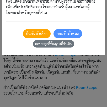
เพื่อแสดงโฆษณาที่เหมาะสมสำหรับผู้ใช้งานแต่ละรายและ
เหมือนเดิมที่มุ่งหวังว่าโรงแรมจะลดการพึ่งพา OTA เราพยายาม
เพื่อเพิ่มประสิทธิผลการโฆษณาสำหรับผู้เผยแพร่และผู้
พัฒนาระบบอย่างต่อเนื่อง ให้ตอบโจทย์ผู้ประกอบการที่สุด และจะ
โฆษณาสำหรับบุคคลที่สาม
สร้าง Eco System ในอุตสาหกรรมโรงแรมขนาดเล็ก เพื่อความ
ยั่งยืนร่วมกัน
+++++++++
ยืนยันตัวเลือก
ยอมรับทั้งหมด
สุดท้ายนี้
RoomScope
#1โปรแกรมโรงแรม | ผู้เชี่ยวชาญด้าน
ระบบบริหารที่พักขนาดเล็กทุกสไตล์ และระบบจองห้องพักของคน
เฉพาะคุกกี้พื้นฐานที่จำเป็น
ไทย หวังว่าบทความนี้จะช่วยให้เพื่อน ๆ ได้นำไปปรับใช้ หาจุด
ขาย จุดแตกต่าง จากสิ่งที่มีรอบตัว
RoomScope
ขอเป็นกำลังใจ
ให้ทุกที่พักประสบความสำเร็จ และร่วมขับเคลื่อนเศรษฐกิจชุมชน
อย่างเข้มแข็ง เพราะสุดท้ายแล้วไม่ว่าจะเกิดวิกฤติอะไรขึ้น หาก
เรามีความเป็นหนึ่งเดียวกัน เกื้อกูลกันและกัน ก็จะสามารถฟันฝ่า
ทุกปัญหาไปได้อย่างแน่นอน
ฝากเป็นกำลังใจ กดไลค์ กดติดตาม/แนะนำ เพจ
RoomScope
ระบบโรงแรม ด้วยนะครับ แล้วพบกันใหม่ครับ