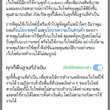
เว็บไซต์นี้มีการใช้งานคุกกี้ (Cookies) เพื่อเพิ่มประสิทธิภาพ
และมอบประสบการณ์การใช้งานเว็บไซต์ของคุณให้ดียิ่งขึ้น
คุณสามารถเลือก เปิด/ปิด คุกกี้ได้ยกเว้นคุกกี้พื้นฐานที่จำเป็น
การที่คุณใช้เว็บไซต์นี้หรือเข้าไปดูข้อมูลในหน้าใดๆ ถือว่าคุณ
หมวด
ยอมรับ
นโยบายคุกกี้
และ
นโยบายความเป็นส่วนตัว
ของเรา
หากคุณไม่ต้องการใช้คุกกี้บนเว็บไซต์ คุณจะต้องปฏิเสธโดยไม่
รับคุกกี้บนเบราวเซอร์ หรือไม่ใช้งานเว็บไซต์นี้ต่อ อย่างไรก็ตาม
งานพัฒนาระบบ
34
หากคุณปิดการใช้คุกกี้ ฟังก์ชันและคุณสมบัติบางอย่างของ
เว็บไซต์อาจทำงานได้ไม่สมบูรณ์
ข่าวท่องเที่ยว
3
คุกกี้พื้นฐานที่จำเป็น
แนะนำที่พัก รีวิว
4
เปิดใช้ตลอดเวลา
คุกกี้พื้นฐานที่จำเป็น เพื่อช่วยให้การทำงานหลักของเว็บไซต์ใช้
ข่าวสารองค์กร
8
งานได้ รวมถึงการเข้าถึงพื้นที่ที่ปลอดภัยต่าง ๆ ของเว็บไซต์
หากไม่มีคุกกี้นี้เว็บไซต์จะไม่สามารถทำงานได้อย่างเหมาะสม
โปรโมชั่น
5
และจะใช้งานได้โดยการตั้งค่าเริ่มต้น โดยไม่สามารถปิดการใช้
งานได้
ทิปส์การใช้งาน
5