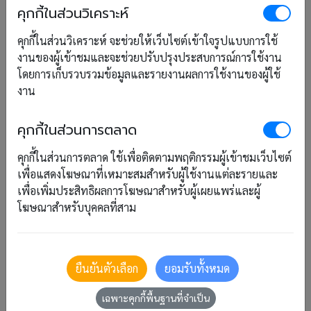
คุกกี้ในส่วนวิเคราะห์
ความรู้ทั่วไป
82
คุกกี้ในส่วนวิเคราะห์ จะช่วยให้เว็บไซต์เข้าใจรูปแบบการใช้
งานของผู้เข้าชมและจะช่วยปรับปรุงประสบการณ์การใช้งาน
โดยการเก็บรวบรวมข้อมูลและรายงานผลการใช้งานของผู้ใช้
งาน
แท็ก
BackOffice
Dashboard
คุกกี้ในส่วนการตลาด
FrontOffice
Housekeeping
RoomScope
คุกกี้ในส่วนการตลาด ใช้เพื่อติดตามพฤติกรรมผู้เข้าชมเว็บไซต์
Layout
เพื่อแสดงโฆษณาที่เหมาะสมสำหรับผู้ใช้งานแต่ละรายและ
Tips
การท่องเที่ยวแห่งประเทศไทย
ค้นหาบุ๊คกิ้ง
เพื่อเพิ่มประสิทธิผลการโฆษณาสำหรับผู้เผยแพร่และผู้
โฆษณาสำหรับบุคคลที่สาม
ความรู้งานโรงแรม
คูปอง
งานบัญชี
จัดการผู้ใช้
ชำระเงิน/คืนเงิน
ยืนยันตัวเลือก
ยอมรับทั้งหมด
ตม.30
เช็คอิน/เช็คเอาท์
ทำความสะอาด
เฉพาะคุกกี้พื้นฐานที่จำเป็น
บัญชี
บุ๊คกิ้ง
ใบกำกับภาษี
ใบเสนอราคา