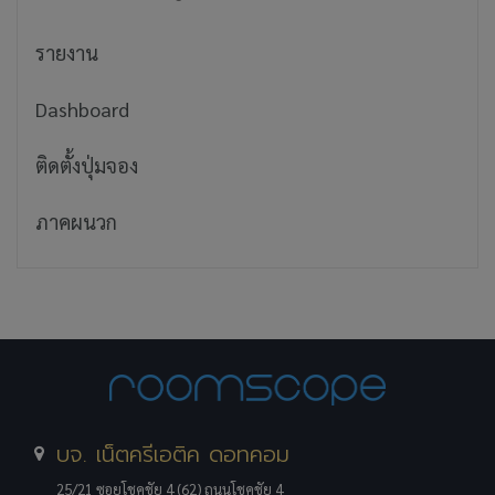
รายงาน
Dashboard
ติดตั้งปุ่มจอง
ภาคผนวก
บจ. เน็ตครีเอติค ดอทคอม
25/21 ซอยโชคชัย 4 (62) ถนนโชคชัย 4