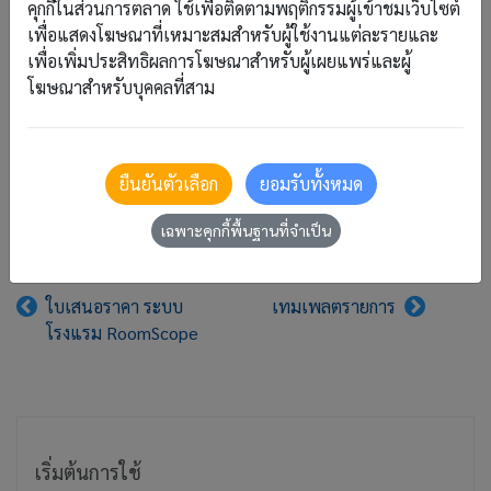
คุกกี้ในส่วนการตลาด ใช้เพื่อติดตามพฤติกรรมผู้เข้าชมเว็บไซต์
เพื่อแสดงโฆษณาที่เหมาะสมสำหรับผู้ใช้งานแต่ละรายและ
เพื่อเพิ่มประสิทธิผลการโฆษณาสำหรับผู้เผยแพร่และผู้
โฆษณาสำหรับบุคคลที่สาม
เมื่อกด
ระบบจะนำรายการใหม่นี้ไปแสดงในรายการพร้อม
บันทึก
ยืนยันตัวเลือก
ยอมรับทั้งหมด
ให้ดาวน์โหลดไปใช้งาน (PDF)
เฉพาะคุกกี้พื้นฐานที่จำเป็น
ใบเสนอราคา ระบบ
เทมเพลตรายการ
โรงแรม RoomScope
เริ่มต้นการใช้